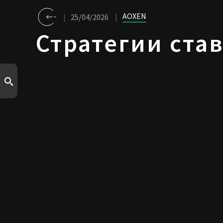
AOXEN
25/04/2026
Стратегии ста