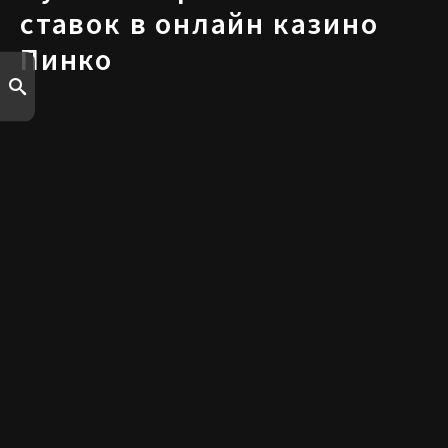
ставок в онлайн казино
Пинко